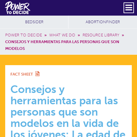
Skip to main content
DONATE
SUBSCRIBE
Header Social
Secondary Nav
Power
Additional Sites
BEDSIDER
ABORTIONFINDER
to
Breadcrumb
Decide
POWER TO DECIDE
»
WHAT WE DO
»
RESOURCE LIBRARY
»
CONSEJOS Y HERRAMIENTAS PARA LAS PERSONAS QUE SON
MODELOS
CONSEJOS
FACT SHEET
Y
Consejos y
herramientas para las
HERRAMIENTAS
personas que son
PARA
modelos en la vida de
los jóvenes: La edad de
LAS