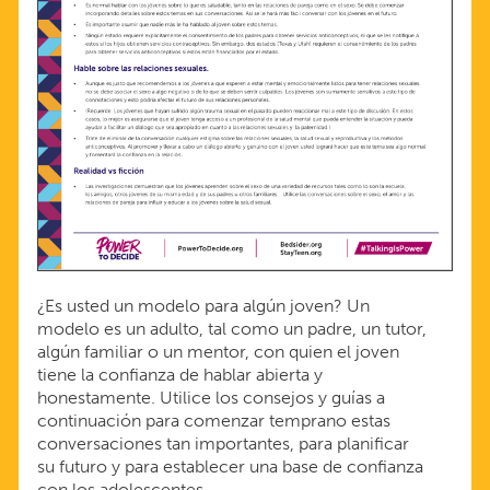
LOS
JÓVENES:
LA
EDAD
DE
TRANSICIÓN,
¿Es usted un modelo para algún joven? Un
modelo es un adulto, tal como un padre, un tutor,
ADOLESCENTES
algún familiar o un mentor, con quien el joven
tiene la confianza de hablar abierta y
honestamente. Utilice los consejos y guías a
ENTRE
continuación para comenzar temprano estas
conversaciones tan importantes, para planificar
LOS
su futuro y para establecer una base de confianza
con los adolescentes.