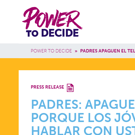
Skip to main content
Power
Main 
to
Breadcrumb
POWER TO DECIDE
»
PADRES APAGUEN EL TE
Decide
PADRES:
PRESS RELEASE
APAGUEN
PADRES: APAGUE
PORQUE LOS JÓ
EL
HABLAR CON US