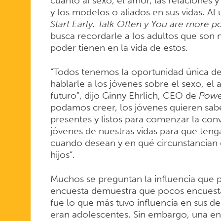
HABLAR
cuanto al sexo, el amor, las relaciones y
y los modelos o aliados en sus vidas. Al 
Start Early. Talk Often y You are more p
CON
busca recordarle a los adultos que son
poder tienen en la vida de estos.
USTEDES
“Todos tenemos la oportunidad única de d
hablarle a los jóvenes sobre el sexo, el 
futuro”, dijo Ginny Ehrlich, CEO de
Powe
podamos creer, los jóvenes quieren sab
presentes y listos para comenzar la co
jóvenes de nuestras vidas para que tenga
cuando desean y en qué circunstancian
hijos”.
Muchos se preguntan la influencia que p
encuesta demuestra que pocos encuesta
fue lo que más tuvo influencia en sus d
eran adolescentes. Sin embargo, una en