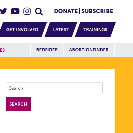
eader Social
Secondary
DONATE
SUBSCRIBE
GET INVOLVED
LATEST
TRAININGS
Additional Sit
BEDSIDER
ABORTIONFINDER
ES