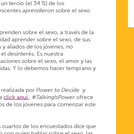
n tercio (el 34 %) de los
lescentes
aprendieron
sobre el sexo
prenden sobre el sexo, a través de la
idad aprender sobre el sexo, de sus
y aliados de los jóvenes, no
l desinterés. Es nuestra
ciones sobre el sexo, el amor y las
 vidas. Y lo debemos hacer temprano y
 realizada por
Power to Decide
y
ga
click aquí
. #
TalkingIsPower
ofrece
los de los jóvenes para comenzar este
es cuartos de los encuestados dice que
 con quien hablar sobre el sexo, las