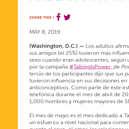
TELÉFONO
SHARE THIS
/
MAY 8, 2019
PORQUE
(Washington, D.C.) —
Los adultos afirm
sus amigos (el 25%) tuvieron más influen
LOS
sexo cuando eran adolescentes, según 
por la campaña
#TalkingIsPower
de
Po
tercio de los participantes dijo que sus
JÓVENES
tuvieron influencia en sus decisiones e
anticonceptivos. Como parte de este es
telefónica durante el mes de abril de 20
1,000 hombres y mujeres mayores de 1
QUIEREN
El mes de mayo es el mes dedicado a
Ta
un esfuerzo a nivel nacional para comen